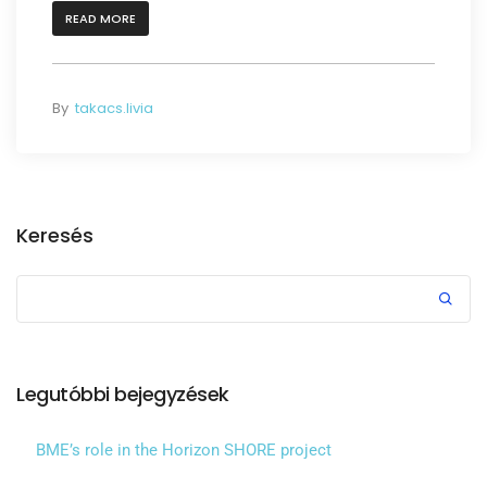
READ MORE
By
takacs.livia
Keresés
Legutóbbi bejegyzések
BME’s role in the Horizon SHORE project